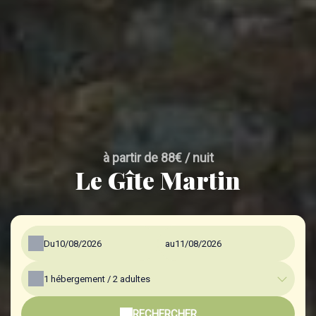
à partir de 88€ / nuit
Le Gîte Martin
Du
au
1
hébergement /
2
adultes
RECHERCHER