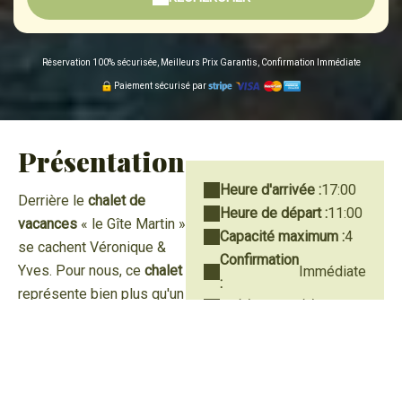
Réservation 100% sécurisée, Meilleurs Prix Garantis, Confirmation Immédiate
Paiement sécurisé par
Présentation
Heure d'arrivée :
17:00
Derrière le
chalet de
Heure de départ :
11:00
vacances
« le Gîte Martin »
Capacité maximum :
4
se cachent Véronique &
Confirmation
Yves. Pour nous, ce
chalet
Immédiate
:
représente bien plus qu'un
Lit(s) double(s) :
1
gîte. Il fait en effet partie
Canapé-lit(s)
de notre vie depuis des
1
double(s) :
dizaines d'années !
Tout commence alors que