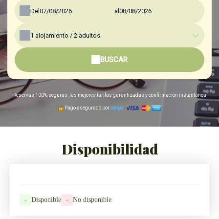
Del
al
1
alojamiento /
2
adultos
BUSCAR
Reservas 100% seguras, las mejores tarifas garantizadas y confirmación instantánea
Pago asegurado por
Disponibilidad
-
Disponible
-
No disponible