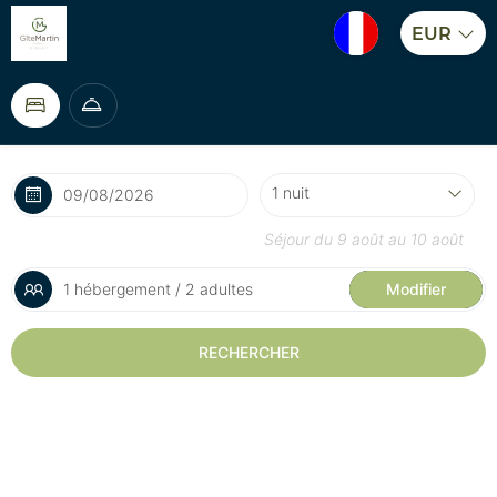
EUR
Séjour du
9 août
au
10 août
1 hébergement / 2 adultes
Modifier