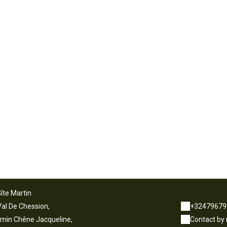
îte Martin
Val De Chession,
+32479679
min Chêne Jacqueline,
Contact by 