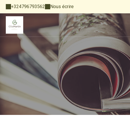
+324796793562
Nous écrire