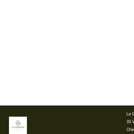
Le G
35 
Che